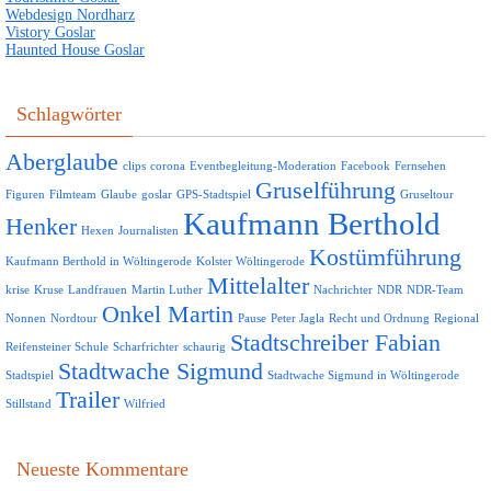
Webdesign Nordharz
Vistory Goslar
Haunted House Goslar
Schlagwörter
Aberglaube
clips
corona
Eventbegleitung-Moderation
Facebook
Fernsehen
Gruselführung
Figuren
Filmteam
Glaube
goslar
GPS-Stadtspiel
Gruseltour
Kaufmann Berthold
Henker
Hexen
Journalisten
Kostümführung
Kaufmann Berthold in Wöltingerode
Kolster Wöltingerode
Mittelalter
krise
Kruse
Landfrauen
Martin Luther
Nachrichter
NDR
NDR-Team
Onkel Martin
Nonnen
Nordtour
Pause
Peter Jagla
Recht und Ordnung
Regional
Stadtschreiber Fabian
Reifensteiner Schule
Scharfrichter
schaurig
Stadtwache Sigmund
Stadtspiel
Stadtwache Sigmund in Wöltingerode
Trailer
Stillstand
Wilfried
Neueste Kommentare