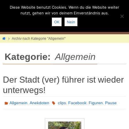
Zum
Inhalt
Diese Website benutzt Cookies. Wenn du die Website weiter
springen
nutzt, gehen wir von deinem Einverständnis aus.
OK
Nein
Home
Archiv nach Kategorie "Allgemein"
Kategorie:
Allgemein
Der Stadt (ver) führer ist wieder
unterwegs!
,
,
,
,
Allgemein
Anekdoten
clips
Facebook
Figuren
Pause