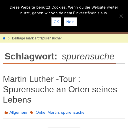
Zum
Inhalt
Diese Website benutzt Cookies. Wenn du die Website weiter
springen
nutzt, gehen wir von deinem Einverständnis aus.
OK
Nein
Home
Beiträge markiert "spurensuche"
Schlagwort:
spurensuche
Martin Luther -Tour :
Spurensuche an Orten seines
Lebens
,
Allgemein
Onkel Martin
spurensuche