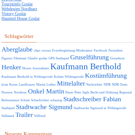
Touristinfo Goslar
Webdesign Nordharz
Vistory Goslar
Haunted House Goslar
Schlagwörter
Aberglaube
clips
corona
Eventbegleitung-Moderation
Facebook
Fernsehen
Gruselführung
Figuren
Filmteam
Glaube
goslar
GPS-Stadtspiel
Gruseltour
Kaufmann Berthold
Henker
Hexen
Journalisten
Kostümführung
Kaufmann Berthold in Wöltingerode
Kolster Wöltingerode
Mittelalter
krise
Kruse
Landfrauen
Martin Luther
Nachrichter
NDR
NDR-Team
Onkel Martin
Nonnen
Nordtour
Pause
Peter Jagla
Recht und Ordnung
Regional
Stadtschreiber Fabian
Reifensteiner Schule
Scharfrichter
schaurig
Stadtwache Sigmund
Stadtspiel
Stadtwache Sigmund in Wöltingerode
Trailer
Stillstand
Wilfried
Neueste Kommentare