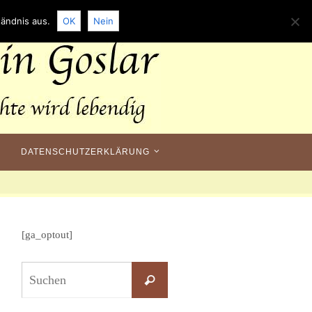
ändnis aus.
OK
Nein
DATENSCHUTZERKLÄRUNG
[ga_optout]
Suchen
Suchen
nach: