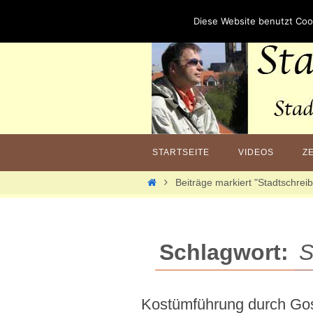
Zum
Inhalt
Diese Website benutzt Coo
springen
Zum
Inhalt
STARTSEITE
VIDEOS
Z
springen
Home
Beiträge markiert "Stadtschrei
Schlagwort:
S
Kostümführung durch Gos