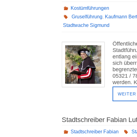
Kostümführungen
Gruselführung
,
Kaufmann Bert
Stadtwache Sigmund
Öffentlic
Stadtführ
entlang e
sich über
begrenzte
05321 / 7
werden. 
WEITER
Stadtschreiber Fabian Lu
Stadtschreiber Fabian
St