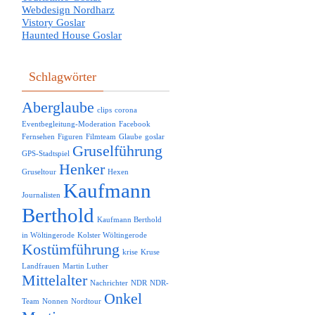
Webdesign Nordharz
Vistory Goslar
Haunted House Goslar
Schlagwörter
Aberglaube
clips
corona
Eventbegleitung-Moderation
Facebook
Fernsehen
Figuren
Filmteam
Glaube
goslar
Gruselführung
GPS-Stadtspiel
Henker
Gruseltour
Hexen
Kaufmann
Journalisten
Berthold
Kaufmann Berthold
in Wöltingerode
Kolster Wöltingerode
Kostümführung
krise
Kruse
Landfrauen
Martin Luther
Mittelalter
Nachrichter
NDR
NDR-
Onkel
Team
Nonnen
Nordtour