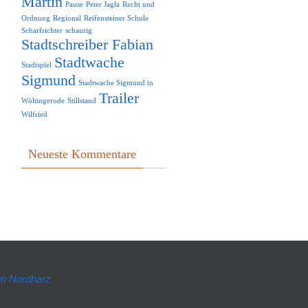
Martin
Pause
Peter Jagla
Recht und
Ordnung
Regional
Reifensteiner Schule
Scharfrichter
schaurig
Stadtschreiber Fabian
Stadtwache
Stadtspiel
Sigmund
Stadtwache Sigmund in
Trailer
Wöltingerode
Stillstand
Wilfried
Neueste Kommentare
n Nordharz