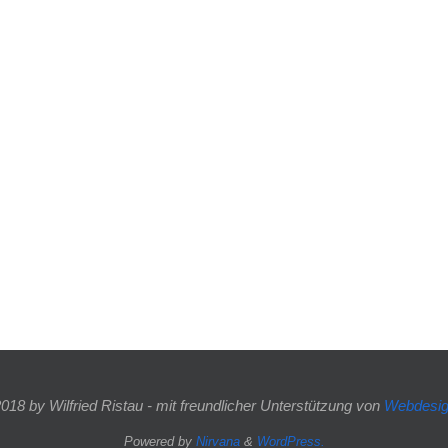
018 by Wilfried Ristau - mit freundlicher Unterstützung von
Webdesig
Powered by
Nirvana
&
WordPress.