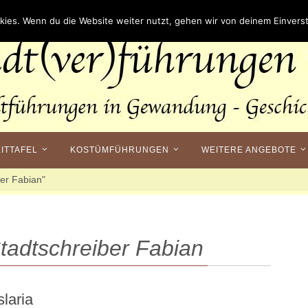
kies. Wenn du die Website weiter nutzt, gehen wir von deinem Einverst
EITTAFEL
KOSTÜMFÜHRUNGEN
WEITERE ANGEBOTE
ber Fabian"
tadtschreiber Fabian
laria