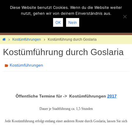
Zum
Inhalt
Diese Website benutzt Cookies. Wenn du die Website weiter
springen
nutzt, gehen wir von deinem Einverständnis aus.
OK
Nein
Home
Kostümführungen
Kostümführung durch Goslaria
Kostümführung durch Goslaria
Kostümführungen
Öffentliche Termine
für ->
Kostümführungen
2017
Dauer je Stadtführung ca. 1,5 Stunden
Jede Kostümführung erfolgt entlang einer anderen Route durch Goslaria, lassen Sie sich