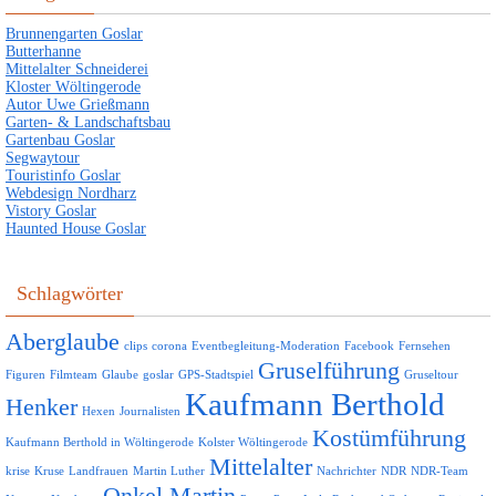
Brunnengarten Goslar
Butterhanne
Mittelalter Schneiderei
Kloster Wöltingerode
Autor Uwe Grießmann
Garten- & Landschaftsbau
Gartenbau Goslar
Segwaytour
Touristinfo Goslar
Webdesign Nordharz
Vistory Goslar
Haunted House Goslar
Schlagwörter
Aberglaube
clips
corona
Eventbegleitung-Moderation
Facebook
Fernsehen
Gruselführung
Figuren
Filmteam
Glaube
goslar
GPS-Stadtspiel
Gruseltour
Kaufmann Berthold
Henker
Hexen
Journalisten
Kostümführung
Kaufmann Berthold in Wöltingerode
Kolster Wöltingerode
Mittelalter
krise
Kruse
Landfrauen
Martin Luther
Nachrichter
NDR
NDR-Team