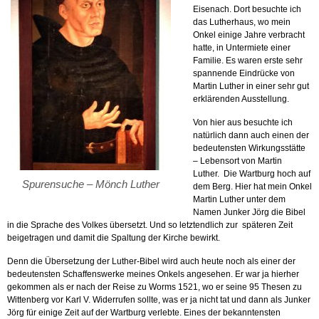
Eisenach. Dort besuchte ich
das Lutherhaus, wo mein
Onkel einige Jahre verbracht
hatte, in Untermiete einer
Familie. Es waren erste sehr
spannende Eindrücke von
Martin Luther in einer sehr gut
erklärenden Ausstellung.
Von hier aus besuchte ich
natürlich dann auch einen der
bedeutensten Wirkungsstätte
– Lebensort von Martin
Luther. Die Wartburg hoch auf
Spurensuche – Mönch Luther
dem Berg. Hier hat mein Onkel
Martin Luther unter dem
Namen Junker Jörg die Bibel
in die Sprache des Volkes übersetzt. Und so letztendlich zur späteren Zeit
beigetragen und damit die Spaltung der Kirche bewirkt.
Denn die Übersetzung der Luther-Bibel wird auch heute noch als einer der
bedeutensten Schaffenswerke meines Onkels angesehen. Er war ja hierher
gekommen als er nach der Reise zu Worms 1521, wo er seine 95 Thesen zu
Wittenberg vor Karl V. Widerrufen sollte, was er ja nicht tat und dann als Junker
Jörg für einige Zeit auf der Wartburg verlebte. Eines der bekanntensten