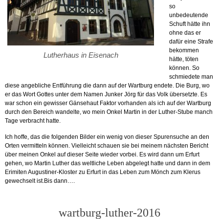
so
unbedeutende
Schuft hätte ihn
ohne das er
dafür eine Strafe
bekommen
Lutherhaus in Eisenach
hätte, töten
können. So
schmiedete man
diese angebliche Entführung die dann auf der Wartburg endete. Die Burg, wo
er das Wort Gottes unter dem Namen Junker Jörg für das Volk übersetzte. Es
war schon ein gewisser Gänsehaut Faktor vorhanden als ich auf der Wartburg
durch den Bereich wandelte, wo mein Onkel Martin in der Luther-Stube manch
Tage verbracht hatte.
Ich hoffe, das die folgenden Bilder ein wenig von dieser Spurensuche an den
Orten vermitteln können. Vielleicht schauen sie bei meinem nächsten Bericht
über meinen Onkel auf dieser Seite wieder vorbei. Es wird dann um Erfurt
gehen, wo Martin Luther das weltliche Leben abgelegt hatte und dann in dem
Erimiten Augustiner-Kloster zu Erfurt in das Leben zum Mönch zum Klerus
gewechselt ist.Bis dann….
wartburg-luther-2016