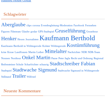
Haunted House Goslar
Schlagwörter
Aberglaube
clips
corona
Eventbegleitung-Moderation
Facebook
Fernsehen
Gruselführung
Figuren
Filmteam
Glaube
goslar
GPS-Stadtspiel
Gruseltour
Kaufmann Berthold
Henker
Hexen
Journalisten
Kostümführung
Kaufmann Berthold in Wöltingerode
Kolster Wöltingerode
Mittelalter
krise
Kruse
Landfrauen
Martin Luther
Nachrichter
NDR
NDR-Team
Onkel Martin
Nonnen
Nordtour
Pause
Peter Jagla
Recht und Ordnung
Regional
Stadtschreiber Fabian
Reifensteiner Schule
Scharfrichter
schaurig
Stadtwache Sigmund
Stadtspiel
Stadtwache Sigmund in Wöltingerode
Trailer
Stillstand
Wilfried
Neueste Kommentare